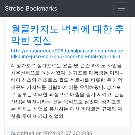
Strobe Bookmarks
월클카지노 먹튀에 대한 추
악한 진실
http://cristiandoeq908.lucialpiazzale.com/wolke
ulkajino-juso-san-eob-eseo-haji-mal-aya-hal-il
4. 싱가포르 싱가포르는 요즘 몇 년간 카지노 사업을
최우선적으로 육성해왔다. 싱가포르 대통령은 마리나
베이 샌즈와 리조트스 월드 센토사를 비롯한 두 개의
대규모 카지노를 건립하여 이를 유치해왔다. 싱가포
르 정부는 이러한 과정으로 매출을 증가 시키고, 관광
산업을 발전시키는 것을 목적으로 삼았다. 싱가포르
는 카지노 사업을 유치하는 대신 까다로운 규제와 제
한을 두어 바카라 산업의
Submitted on 2024-02-07 20:12:36