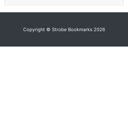
Copyright © Strobe Bookmarks 2026