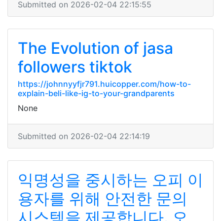
Submitted on 2026-02-04 22:15:55
The Evolution of jasa
followers tiktok
https://johnnyyfjr791.huicopper.com/how-to-
explain-beli-like-ig-to-your-grandparents
None
Submitted on 2026-02-04 22:14:19
익명성을 중시하는 오피 이
용자를 위해 안전한 문의
시스템을 제공합니다. 오