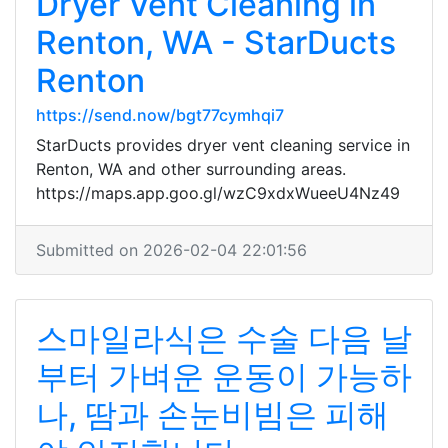
Dryer Vent Cleaning in
Renton, WA - StarDucts
Renton
https://send.now/bgt77cymhqi7
StarDucts provides dryer vent cleaning service in
Renton, WA and other surrounding areas.
https://maps.app.goo.gl/wzC9xdxWueeU4Nz49
Submitted on 2026-02-04 22:01:56
스마일라식은 수술 다음 날
부터 가벼운 운동이 가능하
나, 땀과 손눈비빔은 피해