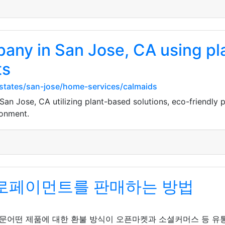
any in San Jose, CA using pl
ts
states/san-jose/home-services/calmaids
 San Jose, CA utilizing plant-based solutions, eco-friendl
ronment.
로페이먼트를 판매하는 방법
문어떤 제품에 대한 환불 방식이 오픈마켓과 소셜커머스 등 유통