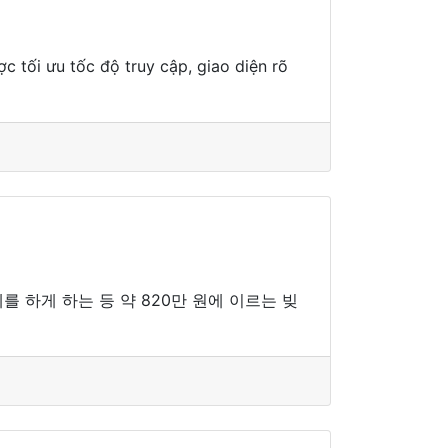
ợc tối ưu tốc độ truy cập, giao diện rõ
 하게 하는 등 약 820만 원에 이르는 빚