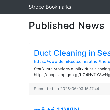
Strobe Bookmarks
Published News
Duct Cleaning in Sea
https://www.demilked.com/author/there
StarDucts provides quality duct cleaning
https://maps.app.goo.gl/trC4Hv7iYSwN
Submitted on 2026-06-03 15:17:44