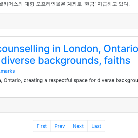
셜커머스와 대형 오프라인몰은 계좌로 '현금' 지급하고 있다.
counselling in London, Ontario
 diverse backgrounds, faiths
kmarks
n, Ontario, creating a respectful space for diverse backgroun
First
Prev
Next
Last