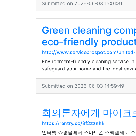
Submitted on 2026-06-03 15:01:31
Green cleaning comp
eco-friendly produc
http://www.serviceprospot.com/united-
Environment-friendly cleaning service in
safeguard your home and the local envi
Submitted on 2026-06-03 14:59:49
회의론자에게 마이크
https://rentry.co/9f2zznhk
인터넷 쇼핑몰에서 스마트폰 소액결제로 주