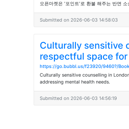
오픈마켓은 '포인트'로 환불 해주는 반면 소
Submitted on 2026-06-03 14:58:03
Culturally sensitive 
respectful space for
https://go.bubbl.us/f23920/9460?/Boo
Culturally sensitive counselling in Londo
addressing mental health needs.
Submitted on 2026-06-03 14:56:19