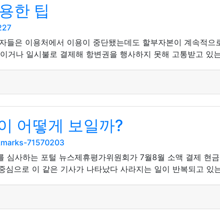
용한 팁
227
자들은 이용처에서 이용이 중단됐는데도 할부자본이 계속적으로
소액이거나 일시불로 결제해 항변권을 행사하지 못해 고통받고 있는
이 어떻게 보일까?
okmarks-71570203
휴를 심사하는 포털 뉴스제휴평가위원회가 7월8월 소액 결제 현금
 중심으로 이 같은 기사가 나타났다 사라지는 일이 반복되고 있는