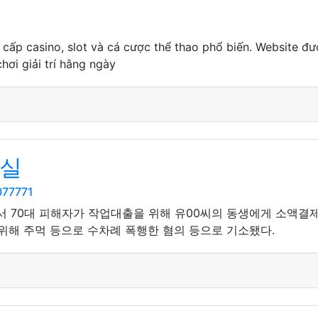
g cấp casino, slot và cá cược thể thao phổ biến. Website đư
hơi giải trí hằng ngày
현실
077771
에서 70대 피해자가 작업대출을 위해 유00씨의 동생에게 소액결제를
위해 주먹 등으로 수차례 폭행한 혐의 등으로 기소됐다.