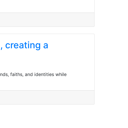
, creating a
ds, faiths, and identities while