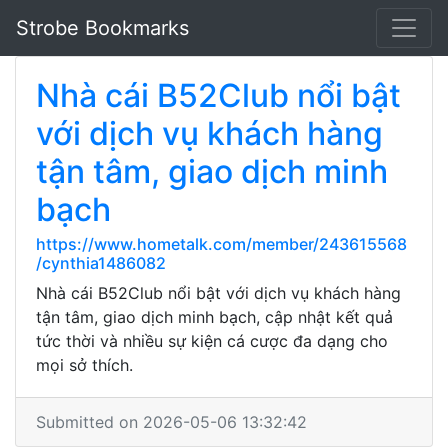
Strobe Bookmarks
Nhà cái B52Club nổi bật
với dịch vụ khách hàng
tận tâm, giao dịch minh
bạch
https://www.hometalk.com/member/243615568
/cynthia1486082
Nhà cái B52Club nổi bật với dịch vụ khách hàng
tận tâm, giao dịch minh bạch, cập nhật kết quả
tức thời và nhiều sự kiện cá cược đa dạng cho
mọi sở thích.
Submitted on 2026-05-06 13:32:42