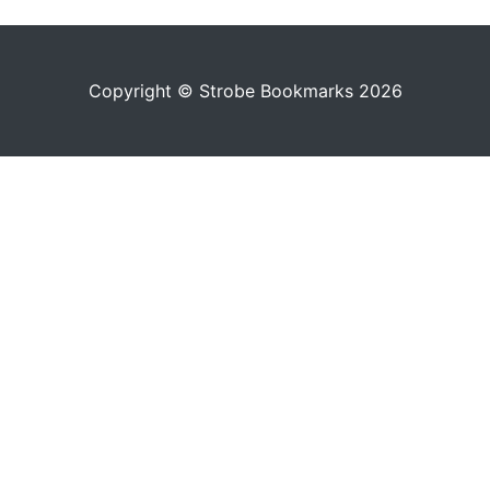
Copyright © Strobe Bookmarks 2026