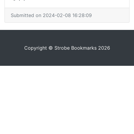
Submitted on 2024-02-08 16:28:09
Copyright © Strobe Bookmarks 2026