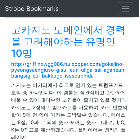
Strobe Bookmarks
고카지노 도메인에서 경력
을 고려해야하는 유명인
10명
http://griffinxwgg086.huicopper.com/gokajino-
pyeongsaengjuso-gisul-eun-uliga-sal-aganeun-
bangsig-eul-bakkugo-issseubnida
카지노는 바카라에서 최고로 인기 있는 트럼프카드
도박 중 하나입니다. 이 겜블은 직관적이고 간단하게
배울 수 있어 대다수인 노인들이 즐기고 있을 것이다.
카지노는 2장의 트럼프카드를 사용하며, 카드 번호의
합이 9에 먼 쪽이 이기는 도박일수 있습니다. 에이스
는 8점, 10과 그 외의 숫자 포커는 숫자 그대로, J, Q,
K는 0점으로 계산되겠습니다. 플레이어는 뱅커와 플
레이어